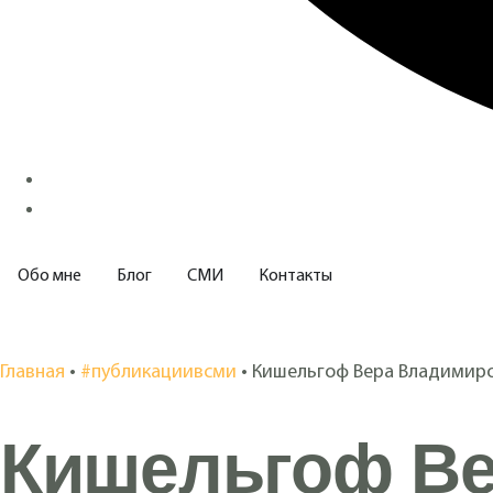
Обо мне
Блог
СМИ
Контакты
Главная
•
#публикациивсми
•
Кишельгоф Вера Владимир
Кишельгоф Ве