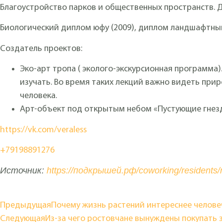
Благоустройство парков и общественных пространств. 
Биологический диплом юфу (2009), диплом ландшафтный
Создатель проектов:
Эко-арт тропа ( эколого-экскурсионная программа
изучать. Во время таких лекций важно видеть при
человека.
Арт-объект под открытым небом «Пустующие гнез
https://vk.com/veraless
+79198891276
Источник:
https://подкрышей.рф/coworking/residents/r
Предыдущая
Почему жизнь растений интереснее челове
Следующая
Из-за чего ростовчане вынуждены покупать 