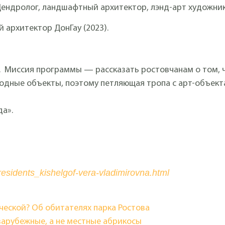
Дендролог, ландшафтный архитектор, лэнд-арт художник
 архитектор ДонГау (2023).
). Миссия программы — рассказать ростовчанам о том, ч
родные объекты, поэтому петляющая тропа с арт-объек
да».
esidents_kishelgof-vera-vladimirovna.html
ческой? Об обитателях парка Ростова
зарубежные, а не местные абрикосы