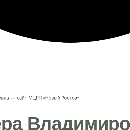
овна — сайт МЦРП «Новый Ростов»
ра Владимиро